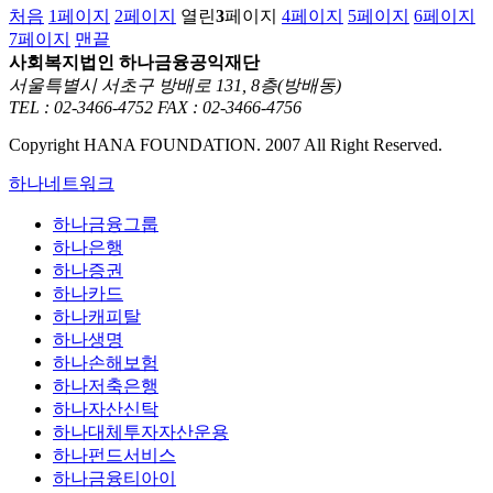
처음
1
페이지
2
페이지
열린
3
페이지
4
페이지
5
페이지
6
페이지
7
페이지
맨끝
사회복지법인 하나금융공익재단
서울특별시 서초구 방배로 131, 8층(방배동)
TEL : 02-3466-4752
FAX : 02-3466-4756
Copyright HANA FOUNDATION. 2007 All Right Reserved.
하나네트워크
하나금융그룹
하나은행
하나증권
하나카드
하나캐피탈
하나생명
하나손해보험
하나저축은행
하나자산신탁
하나대체투자자산운용
하나펀드서비스
하나금융티아이