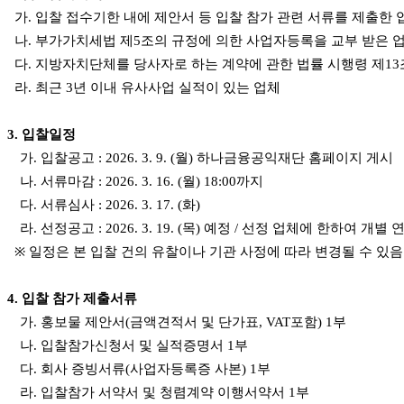
가.
입찰 접수기한 내에
제안서 등 입찰 참가 관련 서류
를 제출한
나.
부가가치세법 제5조의 규정에 의한 사업자등록을 교부 받은
다.
지방자치단체를 당사자로 하는 계약에 관한 법률 시행령 제13조
라.
최근
3년 이내 유사사업 실적이 있는 업체
3
.
입찰일정
가.
입찰공고
: 2026. 3
. 9
.
(월
)
하나금융공익재단
홈페이지 게시
나.
서류마감
: 2026. 3
. 1
6
. (월
) 18:00까지
다.
서류심사
: 2026. 3
. 17
.
(화
)
라.
선정공고
: 2026. 3
. 19
. (목
)
예정
/
선정 업체에 한하여 개별 
※
일정은 본 입찰 건의 유찰이나 기관 사정에 따라 변경될 수 있음
4
.
입찰 참가 제출서류
가.
홍보물 제안서(
금액견적서 및 단가표,
VAT
포함
) 1부
나. 입찰참가신청서 및 실적증명서
1
부
다
.
회사 증빙서류(
사업자등록증 사본
)
1부
라.
입찰참가 서약서 및
청렴
계약 이행서약
서 1부