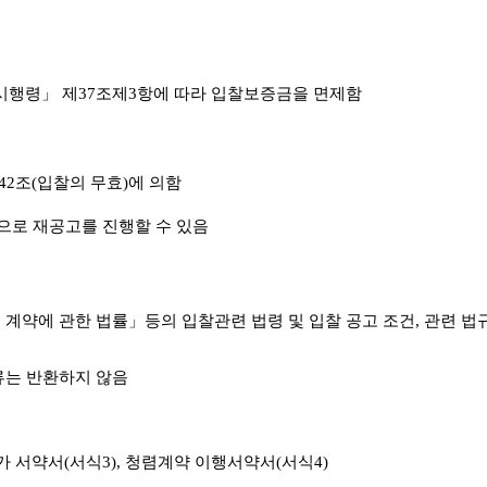
시행령」 제37조제3항에 따라 입찰보증금을 면제
함
2조(입찰의 무효)에 의함
으로 재공고를 진행할 수 있
음
 계약에 관한 법률」등의
입찰관련 법령 및 입
찰 공고 조건, 관련 
류는 반환하지 않음
가 서약서(서식3), 청렴계약 이행서약서(서식4)