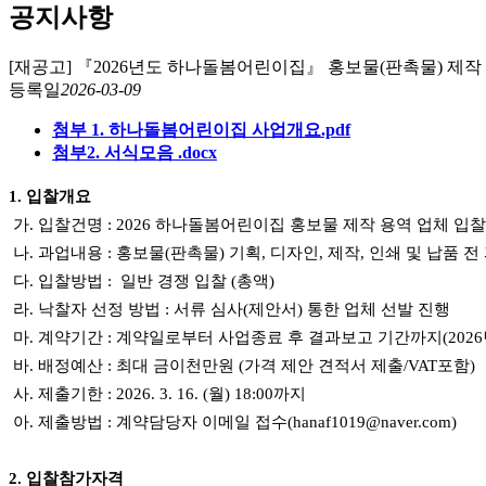
공지사항
[재공고] 『2026년도 하나돌봄어린이집』 홍보물(판촉물) 제작
등록일
2026-03-09
첨부 1. 하나돌봄어린이집 사업개요.pdf
첨부2. 서식모음 .docx
1.
입찰
개요
가.
입찰건명
:
2026
하나돌봄어린이집 홍보물
제작
용역
업체 입찰
나.
과업
내용
:
홍보물(판촉물) 기획, 디자인, 제작, 인쇄 및 납품 전
다.
입찰방법
:
일반 경쟁 입찰
(총액)
라
.
낙찰자 선정 방법
:
서류 심사(제안서)
통한 업체 선발 진행
마
.
계약기간
:
계약일로부터 사업종료 후 결과보고 기간까지
(202
바
.
배정예산
: 최대 금이
천
만원 (가격 제안 견적서 제출/VAT포함)
사
.
제출기한
: 2026. 3
. 16
. (월
) 18:00까지
아
.
제출방법
:
계약담당자 이메일 접수(
hanaf1019@naver.com
)
2.
입찰참가자격